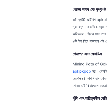
গেমের আবহ এবং দৃশ্যপট
এই স্লটটি আইরিশ apkpkpo
প্রাণবন্ত। একদিকে সবুজ মা
অভিজ্ঞতা। ফ্লিন যখন তার 
৬টি রিল নিয়ে সাজানো এই গে
গেমপ্লে এবং মেকানিক্স
Mining Pots of Gold E
apkpkpop
হয়। গেমটিতে
মেকানিক্স। আপনি যদি বোনা
গেমের এই ফিচারগুলো জেতা
ঝুঁকি এবং দায়িত্বশীল গেমি