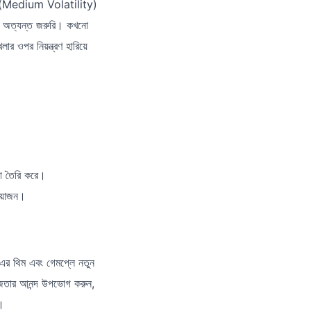
রতা (Medium Volatility)
াখা অত্যন্ত জরুরি। কখনো
র ওপর নিয়ন্ত্রণ হারিয়ে
।
না তৈরি করে।
্রয়োজন।
 থিম এবং গেমপ্লে নতুন
জেতার আনন্দ উপভোগ করুন,
ন।