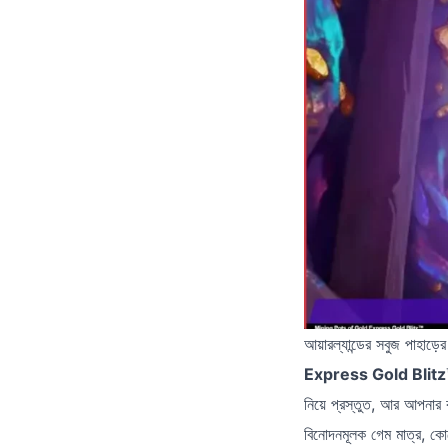
আয়ারল্যান্ডের সবুজ পাহাড়ে
Express Gold Blitz
নিয়ে প্রস্তুত, আর আপনার 
বিনোদনমূলক গেম মাত্র, কো