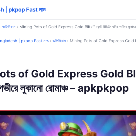
sh | pkpop Fast লাভ
›
অফিসিয়াল
›
Mining Pots of Gold Express Gold Blitz™ স্লট রিভিউ: খনির গভীরে লুকান
Bangladesh | pkpop Fast লাভ
›
অফিসিয়াল
›
Mining Pots of Gold Express Gold Blitz
ots of Gold Express Gold Bli
র গভীরে লুকানো রোমাঞ্চ – apkpkpop