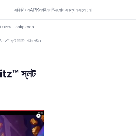
অফিসিয়াল
APK
লগইন
ডাউনলোড
অবস্থান
আলোচনা
ো রোমাঞ্চ – apkpkpop
™ স্লট রিভিউ: খনির গভীরে
tz™ স্লট