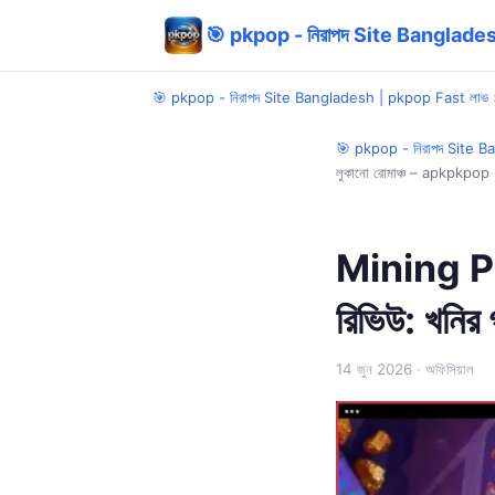
🎯 pkpop - নিরাপদ Site Banglade
🎯 pkpop - নিরাপদ Site Bangladesh | pkpop Fast লাভ
🎯 pkpop - নিরাপদ Site 
লুকানো রোমাঞ্চ – apkpkpop
Mining P
রিভিউ: খনি
14 জুন 2026
· অফিসিয়াল