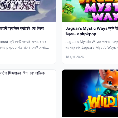
 মায়াবী অ্যানিমে ফ্যান্টাসি এবং ফিচার
Jaguar’s Mystic Ways স্লট রিভিউ
উত্তর – apkpkpop
ncess) স্লট গেমটি শুরুতেই আপনাকে এক
Jaguar’s Mystic Ways: আপনার সমস্ত প
াসি জগতে pkpop নিয়ে যাবে। গেমটি খোলার
এর নতুন গেম Jaguar’s Mystic Ways আপন
মায়ার রহস্যময় জঙ্গলে।...
18 জুলাই 2026